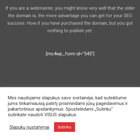
If you are a webmaster, you might know very well that the older
the domain is, the more advantage you can get for your SEO
success. How if you have purchased the domain, but you got
nothing to publish yet.
[mc4wp_form id=”545″]
Mes naudojame slapukus savo svetainėje, kad suteiktume
jums tinkamiausią patirtį prisimindami jūsų pageidavimus ir
pakartotinius apsilankymus. Spustelėdami „Sutinku“
sutinkate naudoti VISUS slapukus.
Slapukų nustatymai
Sutinku