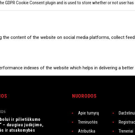
the GDPR Cookie Consent plugin and is used to store whether or not user has 
ng the content of the website on social media platforms, collect feed
ormance indexes of the website which helps in delivering a better u
NOS
NUORODOS
 the website. These cookies help provide information on metrics the n
2026
Apie turnyrą
Darželin
bolui ir pilietiškumo
Treniruotės
Registrac
 – daugiau judėjimo,
ds and marketing campaigns. These cookies track visitors across web
ės ir atsakomybės
Atributika
Treneriai