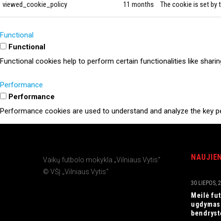
viewed_cookie_policy
11 months
The cookie is set by 
Functional
Functional
Functional cookies help to perform certain functionalities like shari
Performance
Performance
Performance cookies are used to understand and analyze the key perf
Analytics
Analytics
NAUJIE
Vaikų futbolo mokykla „Vilniaus Vytis“
Analytical cookies are used to understand how visitors interact with
© VŠĮ „Vilniaus Vytis“
30 LIEPOS, 
Advertisement
Meilė fut
Advertisement
ugdymas“
Advertisement cookies are used to provide visitors with relevant a
bendryst