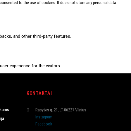
consented to the use of cookies. It does not store any personal data.
backs, and other third-party features.
ser experience for the visitors.
KONTAKTAI
umber of visitors, bounce rate, traffic source, etc.
ukams
Rasytės g. 21, LT-06227 Vilnius
Instagram
ija
Facebook
sites and collect information to provide customized ads.