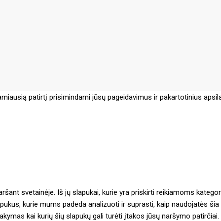
iausią patirtį prisimindami jūsų pageidavimus ir pakartotinius apsi
šant svetainėje. Iš jų slapukai, kurie yra priskirti reikiamoms kategor
apukus, kurie mums padeda analizuoti ir suprasti, kaip naudojatės šia
sakymas kai kurių šių slapukų gali turėti įtakos jūsų naršymo patirčiai.