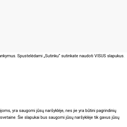
lankymus. Spustelėdami „Sutinku“ sutinkate naudoti VISUS slapukus.
ijoms, yra saugomi jūsų naršyklėje, nes jie yra būtini pagrindinių
 svetaine. Šie slapukai bus saugomi jūsų naršyklėje tik gavus jūsų