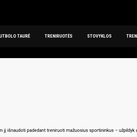
FUTBOLO TAURĖ
TRENIRUOTĖS
STOVYKLOS
TREN
ėtum jį išnaudoti padedant treniruoti mažuosius sportininkus – užpildyk