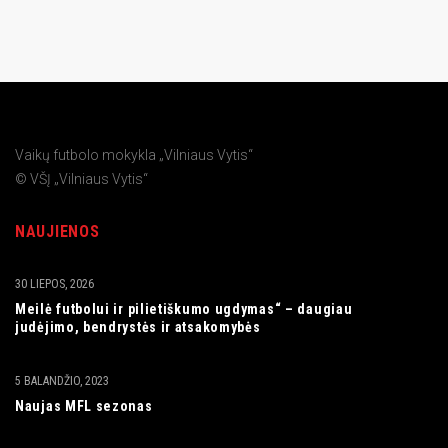
Vaikų futbolo mokykla „Vilniaus Vytis“
© VŠĮ „Vilniaus Vytis“
NAUJIENOS
30 LIEPOS, 2026
Meilė futbolui ir pilietiškumo ugdymas“ – daugiau
judėjimo, bendrystės ir atsakomybės
5 BALANDŽIO, 2023
Naujas MFL sezonas