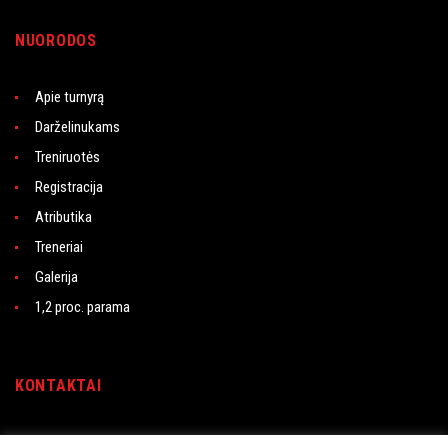
NUORODOS
Apie turnyrą
Darželinukams
Treniruotės
Registracija
Atributika
Treneriai
Galerija
1,2 proc. parama
KONTAKTAI
Rasytės g. 21, LT-06227 Vilnius