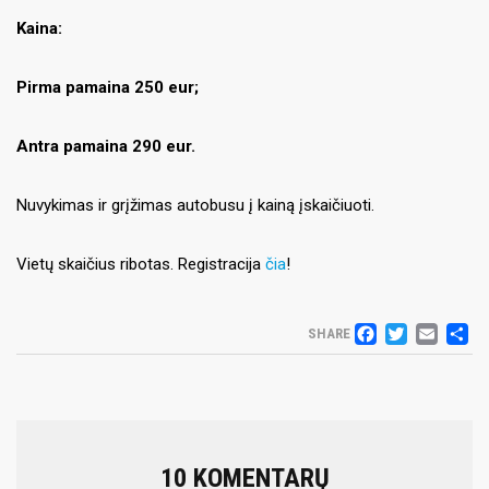
Kaina:
Pirma pamaina 250 eur;
Antra pamaina 290 eur.
Nuvykimas ir grįžimas autobusu į kainą įskaičiuoti.
Vietų skaičius ribotas. Registracija
čia
!
FACEB
TWIT
EM
D
SHARE
10 KOMENTARŲ