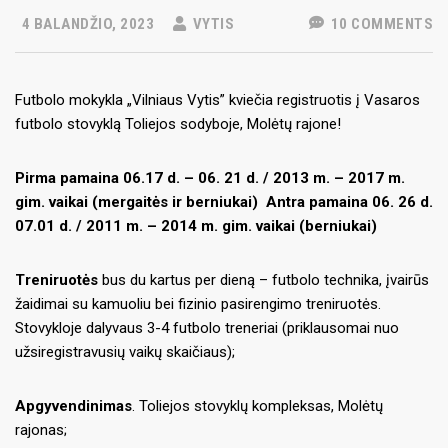
4 BALANDŽIO, 2023
VYTIS
10 COMMENTS
Futbolo mokykla „Vilniaus Vytis” kviečia registruotis į Vasaros
futbolo stovyklą Toliejos sodyboje, Molėtų rajone!
Pirma pamaina 06.17 d. – 06. 21 d. / 2013 m. – 2017 m.
gim. vaikai (mergaitės ir berniukai)
Antra pamaina 06. 26 d.
07.01 d. / 2011 m. – 2014 m. gim. vaikai (berniukai)
Treniruotės
bus du kartus per dieną – futbolo technika, įvairūs
žaidimai su kamuoliu bei fizinio pasirengimo treniruotės.
Stovykloje dalyvaus 3-4 futbolo treneriai (priklausomai nuo
užsiregistravusių vaikų skaičiaus);
Apgyvendinimas
. Toliejos stovyklų kompleksas, Molėtų
rajonas;