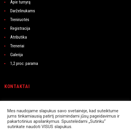
Apie turnyrą
Darželinukams
Treniruotės
Registracija
Atributika
Treneriai
Galerija
1,2 proc. parama
KONTAKTAI
Rasytės g. 21, LT-06227 Vilnius
Instagram
Mes naudojame slapukus savo svetainėje, kad suteiktume
jums tinkamiausią patirtį prisimindami jūsų pageidavimus ir
Facebook
pakartotinius apsilankymus. Spustelėdami „Sutinku“
sutinkate naudoti VISUS slapukus.
+370 602 22 303