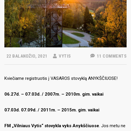
22 BALANDŽIO, 2021
VYTIS
11 COMMENTS
Kviečiame registruotis į VASAROS stovyklą ANYKŠČIUOSE!
06.27d. – 07.03d. / 2007m. – 2010m. gim. vaikai
07.03d. 07.09d. / 2011m. – 2015m. gim. vaikai
FM „Vilniaus Vytis“ stovykla vyks Anykščiuose
. Jos metu ne