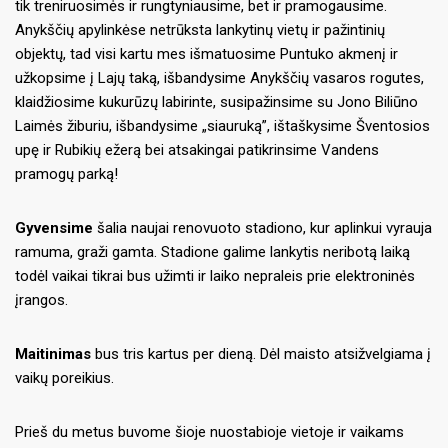
tik treniruosimės ir rungtyniausime, bet ir pramogausime.
Anykščių apylinkėse netrūksta lankytinų vietų ir pažintinių
objektų, tad visi kartu mes išmatuosime Puntuko akmenį ir
užkopsime į Lajų taką, išbandysime Anykščių vasaros rogutes,
klaidžiosime kukurūzų labirinte, susipažinsime su Jono Biliūno
Laimės žiburiu, išbandysime „siauruką”, ištaškysime Šventosios
upę ir Rubikių ežerą bei atsakingai patikrinsime Vandens
pramogų parką!
Gyvensime
šalia naujai renovuoto stadiono, kur aplinkui vyrauja
ramuma, graži gamta. Stadione galime lankytis neribotą laiką
todėl vaikai tikrai bus užimti ir laiko nepraleis prie elektroninės
įrangos.
Maitinimas
bus tris kartus per dieną. Dėl maisto atsižvelgiama į
vaikų poreikius.
Prieš du metus buvome šioje nuostabioje vietoje ir vaikams