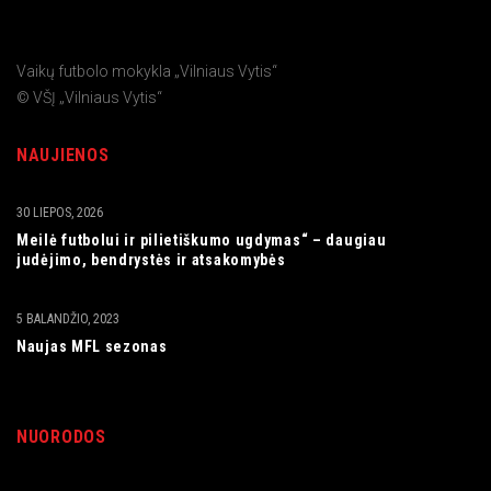
Vaikų futbolo mokykla „Vilniaus Vytis“
© VŠĮ „Vilniaus Vytis“
NAUJIENOS
30 LIEPOS, 2026
Meilė futbolui ir pilietiškumo ugdymas“ – daugiau
judėjimo, bendrystės ir atsakomybės
5 BALANDŽIO, 2023
Naujas MFL sezonas
NUORODOS