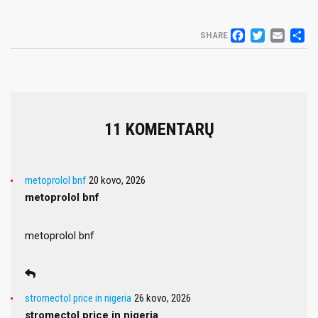
FACEB
TWIT
EM
D
SHARE
11 KOMENTARŲ
metoprolol bnf
20 kovo, 2026
metoprolol bnf
metoprolol bnf
stromectol price in nigeria
26 kovo, 2026
stromectol price in nigeria