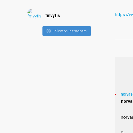
https://w
fmvytis
Follow on Instagram
norvas
norva
norva