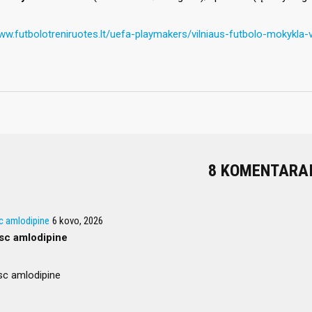
ww.futbolotreniruotes.lt/uefa-playmakers/vilniaus-futbolo-mokykla-v
8 KOMENTARA
c amlodipine
6 kovo, 2026
sc amlodipine
sc amlodipine