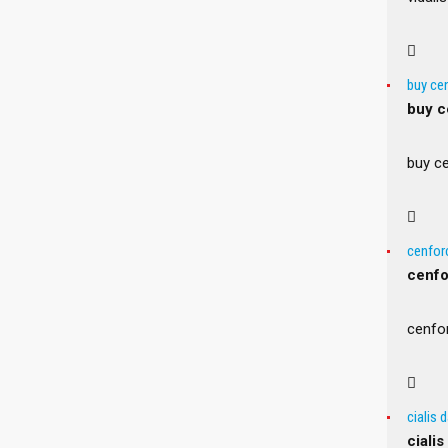
buy ce
buy c
buy c
cenforc
cenfo
cenfor
cialis 
cialis