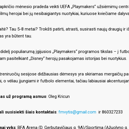
apkričio mėnesio pradeda veikti UEFA „Playmakers” užsiėmimų centrai! 
filmų herojai bei jų nesibaigiantys nuotykiai, kuriuose kviečiame dalyv
itė? Tau 5-8 metai? Trokšti patirti, atrasti, susirasti naujų draugių ir
s yra būtent tau.
didelį populiarumą įgijusios „Playmakers“ programos tikslas – į futb
tam pasitelkiant „Disney“ herojų pasakojamas istorijas bei nuotykius.
reniruočių sesijose didžiausias dėmesys yra skiriamas mergaičių pas
i, o vėliau įjungiami ir futbolo elementai, tačiau labiausiai akcentuo
gas už programą asmuo
: Oleg Kricun
li susisiekti šiais kontaktais
:
fmvytis@gmail.com
ir 860327233
mai vyks
: BFA Arena (D. Gerbutavičiaus g. 9A)/Sportima (Ąžuolyno g. 