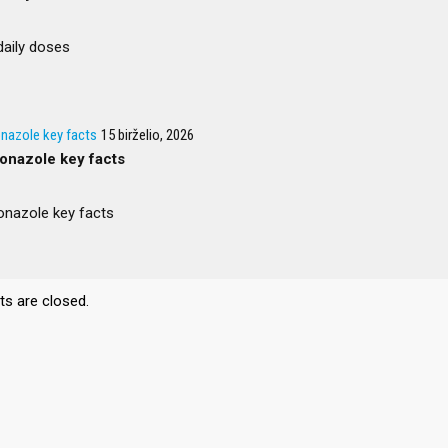
 daily doses
nazole key facts
15 birželio, 2026
onazole key facts
onazole key facts
NOS
NUORODOS
 are closed.
2026
Apie turnyrą
Darželin
bolui ir pilietiškumo
Treniruotės
Registrac
 – daugiau judėjimo,
ės ir atsakomybės
Atributika
Treneriai
Galerija
1,2 proc.
, 2023