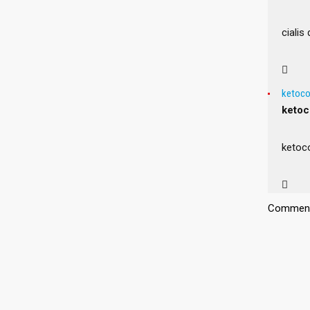
cialis
ketoco
ketoc
ketoc
NAUJIE
Vaikų futbolo mokykla „Vilniaus Vytis“
© VŠĮ „Vilniaus Vytis“
Comments
30 LIEPOS, 
Meilė fut
ugdymas“
bendryst
5 BALANDŽIO