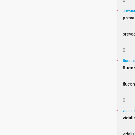
prevaci
preva
prevac
flucon
fluco
fluco
vidalis
vidal
vidali