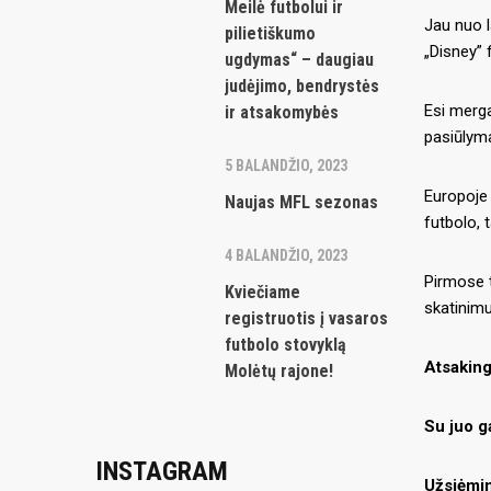
Meilė futbolui ir
Jau nuo l
pilietiškumo
„Disney” 
ugdymas“ – daugiau
judėjimo, bendrystės
Esi merga
ir atsakomybės
pasiūlyma
5 BALANDŽIO, 2023
Europoje 
Naujas MFL sezonas
futbolo, 
4 BALANDŽIO, 2023
Pirmose t
Kviečiame
skatinimu
registruotis į vasaros
futbolo stovyklą
Atsakin
Molėtų rajone!
Su juo ga
INSTAGRAM
Užsiėmi