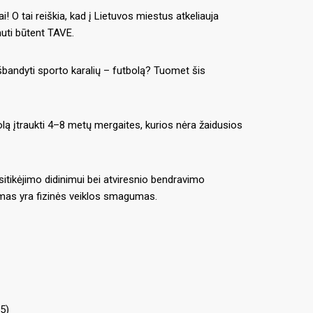
O tai reiškia, kad į Lietuvos miestus atkeliauja
auti būtent TAVE.
 išbandyti sporto karalių – futbolą? Tuomet šis
olą įtraukti 4–8 metų mergaites, kurios nėra žaidusios
itikėjimo didinimui bei atviresnio bendravimo
jamas yra fizinės veiklos smagumas.
5)