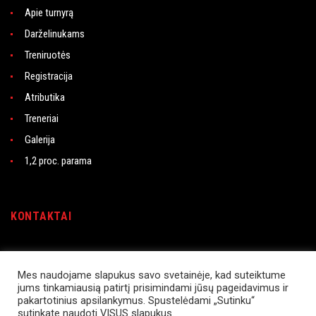
Apie turnyrą
Darželinukams
Treniruotės
Registracija
Atributika
Treneriai
Galerija
1,2 proc. parama
KONTAKTAI
Rasytės g. 21, LT-06227 Vilnius
Instagram
Mes naudojame slapukus savo svetainėje, kad suteiktume
jums tinkamiausią patirtį prisimindami jūsų pageidavimus ir
Facebook
pakartotinius apsilankymus. Spustelėdami „Sutinku“
sutinkate naudoti VISUS slapukus.