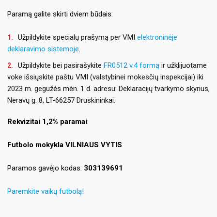
Paramą galite skirti dviem būdais:
Užpildykite specialų prašymą per VMI
elektroninėje
deklaravimo sistemoje
.
Užpildykite bei pasirašykite
FR0512 v.4 formą
ir užklijuotame
voke išsiųskite paštu VMI (valstybinei mokesčių inspekcijai) iki
2023 m. gegužės mėn. 1 d. adresu: Deklaracijų tvarkymo skyrius,
Neravų g. 8, LT-66257 Druskininkai.
Rekvizitai 1,2% paramai
:
Futbolo mokykla VILNIAUS VYTIS
Paramos gavėjo kodas:
303139691
Paremkite vaikų futbolą!