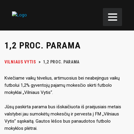
1,2 PROC. PARAMA
VILNIAUS VYTIS
>
1,2 PROC. PARAMA
Kviečiame vaikų tėvelius, artimuosius bei neabejingus vaikų
futbolui 1,2% gyventojų pajamų mokesčio skirti futbolo
mokyklai „Vilniaus Vytis“.
Jūsų paskirta parama bus išskaičiuota iš praėjusiais metais
valstybei jau sumokėtų mokesčių ir pervesta į FM „Vilniaus
Vytis” sąskaitą. Gautos lėšos bus panaudotos futbolo
mokyklos plėtrai.