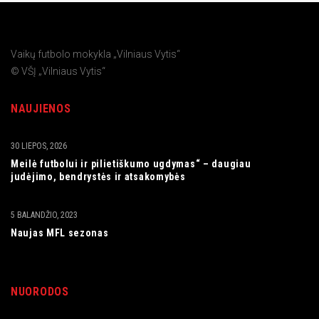
Vaikų futbolo mokykla „Vilniaus Vytis“
© VŠĮ „Vilniaus Vytis“
NAUJIENOS
30 LIEPOS, 2026
Meilė futbolui ir pilietiškumo ugdymas“ – daugiau
judėjimo, bendrystės ir atsakomybės
5 BALANDŽIO, 2023
Naujas MFL sezonas
NUORODOS